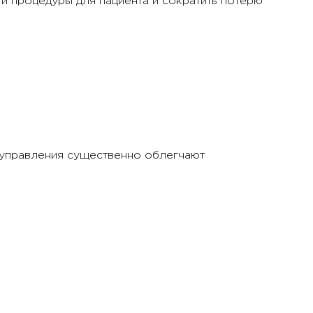
и процедуры для пациента и сократить потерю
 управления существенно облегчают