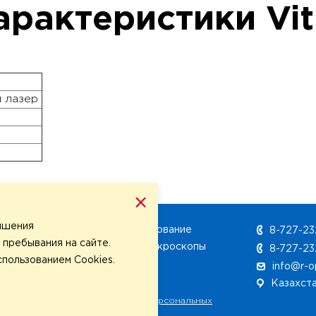
рактеристики Vitr
й лазер
×
учшения
нии
Офтальмооборудование
8-727-23
пребывания на сайте.
Операционные микроскопы
8-727-23
спользованием Cookies.
нтр
info@r-o
Казахста
Политика обработки
персональных
данных