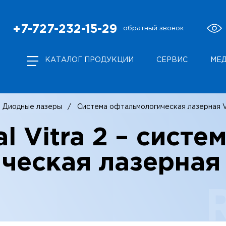
+7-727-232-15-29
обратный звонок
КАТАЛОГ ПРОДУКЦИИ
СЕРВИС
МЕ
Диодные лазеры
Система офтальмологическая лазерная V
l Vitra 2 – систе
ческая лазерная