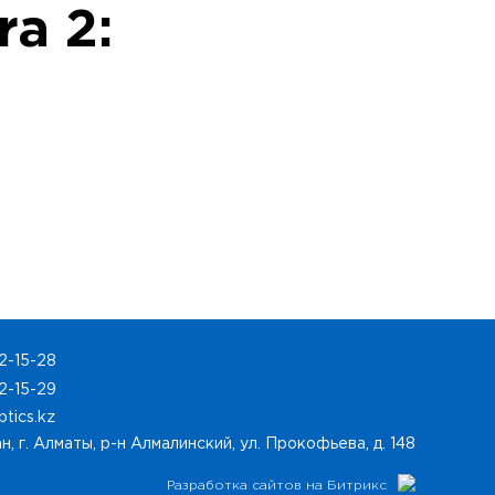
a 2:
2-15-28
2-15-29
ptics.kz
н, г. Алматы, р-н Алмалинский, ул. Прокофьева, д. 148
Разработка сайтов на Битрикс